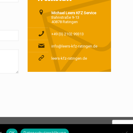
Michael Leers KFZ Service
Bahnstraße 9-13
40878 Ratingen
+49 (0) 2102 99313
info@leers-kfz-ratingen.de
leers-kfz-ratingen.de
s.
OK
Datenschutzerklärung